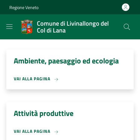
Salta al contenuto principale
Skip to footer content
Regione Veneto
Comune di Livinallongo del
Col di Lana
Ambiente, paesaggio ed ecologia
VAI ALLA PAGINA
Attività produttive
VAI ALLA PAGINA