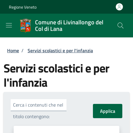
Salta al contenuto principale
Skip to footer content
Regione Veneto
Comune di Livinallongo del
Col di Lana
Briciole di pane
Home
/
Servizi scolastici e per l'infanzia
Servizi scolastici e per
l'infanzia
Cerca i contenuti che nel
titolo contengono: