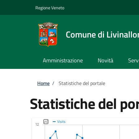
Salta al contenuto principale
Skip to footer content
Regione Veneto
Comune di Livinallo
Amministrazione
Novità
Serv
Briciole di pane
Home
/
Statistiche del portale
Statistiche del po