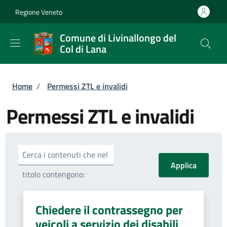
Salta al contenuto principale
Skip to footer content
Regione Veneto
Comune di Livinallongo del
Col di Lana
Briciole di pane
Home
/
Permessi ZTL e invalidi
Permessi ZTL e invalidi
Cerca i contenuti che nel
titolo contengono:
Chiedere il contrassegno per
veicoli a servizio dei disabili