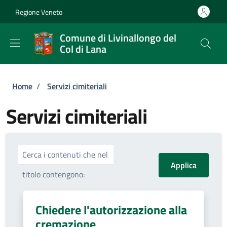
Salta al contenuto principale
Skip to footer content
Regione Veneto
Comune di Livinallongo del
Col di Lana
Briciole di pane
Home
/
Servizi cimiteriali
Servizi cimiteriali
Cerca i contenuti che nel
titolo contengono:
Chiedere l'autorizzazione alla
cremazione