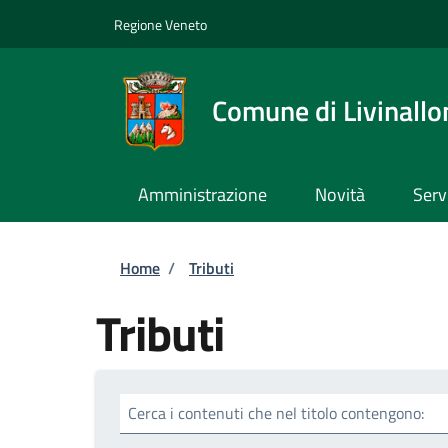
Salta al contenuto principale
Skip to footer content
Regione Veneto
Comune di Livinallo
Amministrazione
Novità
Serv
Briciole di pane
Home
/
Tributi
Tributi
Cerca i contenuti che nel titolo contengono: