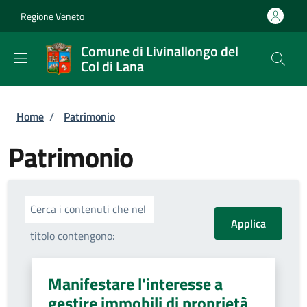
Salta al contenuto principale
Skip to footer content
Regione Veneto
Comune di Livinallongo del
Col di Lana
Briciole di pane
Home
/
Patrimonio
Patrimonio
Cerca i contenuti che nel
titolo contengono:
Manifestare l'interesse a
gestire immobili di proprietà