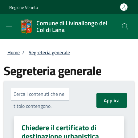
Salta al contenuto principale
Skip to footer content
Regione Veneto
Comune di Livinallongo del
Col di Lana
Briciole di pane
Home
/
Segreteria generale
Segreteria generale
Cerca i contenuti che nel
titolo contengono:
Chiedere il certificato di
destinazione urbanistica