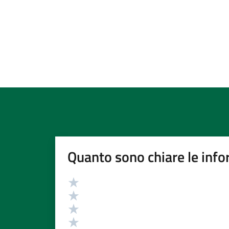
Quanto sono chiare le info
Valutazione
Valuta 5 stelle su 5
Valuta 4 stelle su 5
Valuta 3 stelle su 5
Valuta 2 stelle su 5