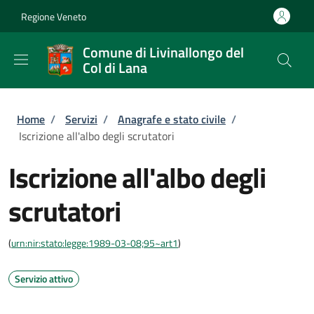
Salta al contenuto principale
Skip to footer content
Regione Veneto
Comune di Livinallongo del
Col di Lana
Briciole di pane
Home
/
Servizi
/
Anagrafe e stato civile
/
Iscrizione all'albo degli scrutatori
Iscrizione all'albo degli
scrutatori
(
urn:nir:stato:legge:1989-03-08;95~art1
)
Servizio attivo