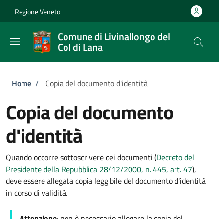
Salta al contenuto principale
Skip to footer content
Regione Veneto
Comune di Livinallongo del
Col di Lana
Briciole di pane
Home
/
Copia del documento d'identità
Copia del documento
d'identità
Quando occorre sottoscrivere dei documenti (
Decreto del
Presidente della Repubblica 28/12/2000, n. 445, art. 47
),
deve essere allegata copia leggibile del documento d'identità
in corso di validità.
Attenzione
: non è necessario allegare la copia del