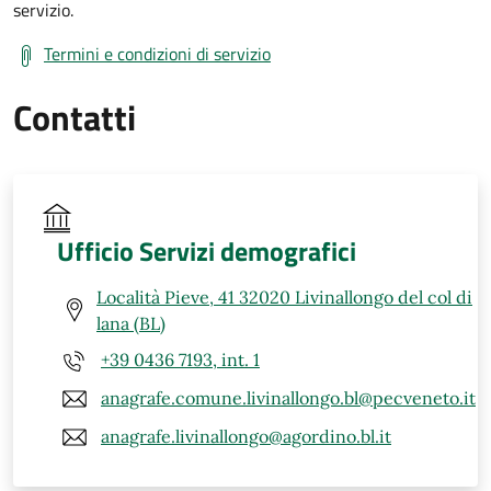
servizio.
Termini e condizioni di servizio
Contatti
Ufficio Servizi demografici
Località Pieve, 41 32020 Livinallongo del col di
lana (BL)
+39 0436 7193, int. 1
anagrafe.comune.livinallongo.bl@pecveneto.it
anagrafe.livinallongo@agordino.bl.it