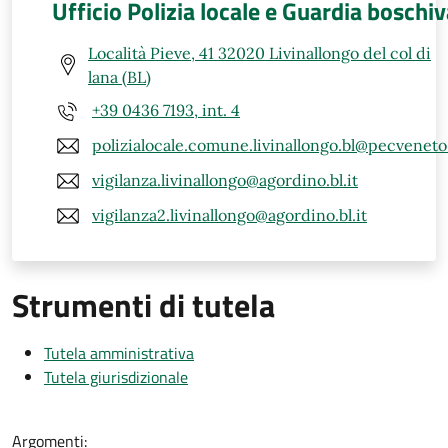
Ufficio Polizia locale e Guardia boschi
Località Pieve, 41 32020 Livinallongo del col di
lana (BL)
+39 0436 7193, int. 4
polizialocale.comune.livinallongo.bl@pecveneto.
vigilanza.livinallongo@agordino.bl.it
vigilanza2.livinallongo@agordino.bl.it
Strumenti di tutela
Tutela amministrativa
Tutela giurisdizionale
Argomenti: