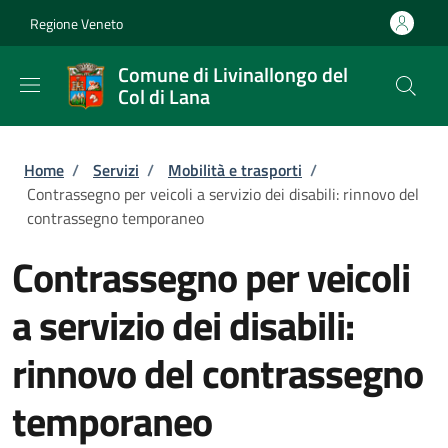
Salta al contenuto principale
Skip to footer content
Regione Veneto
Comune di Livinallongo del
Col di Lana
Briciole di pane
Home
/
Servizi
/
Mobilità e trasporti
/
Contrassegno per veicoli a servizio dei disabili: rinnovo del
contrassegno temporaneo
Contrassegno per veicoli
a servizio dei disabili:
rinnovo del contrassegno
temporaneo