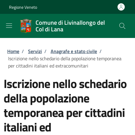
Salta al contenuto principale
Skip to footer content
Regione Veneto
Comune di Livinallongo del
Col di Lana
Briciole di pane
Home
/
Servizi
/
Anagrafe e stato civile
/
Iscrizione nello schedario della popolazione temporanea
per cittadini italiani ed extracomunitari
Iscrizione nello schedario
della popolazione
temporanea per cittadini
italiani ed