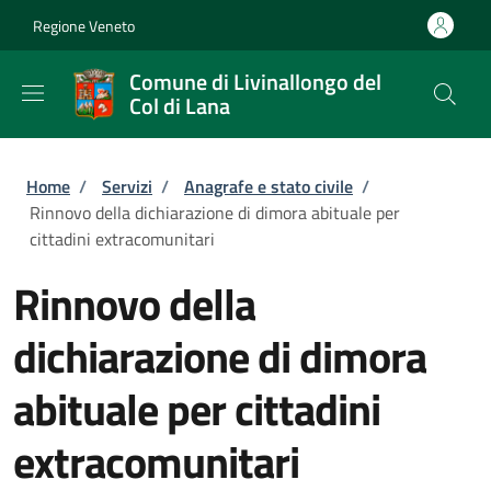
Salta al contenuto principale
Skip to footer content
Regione Veneto
Comune di Livinallongo del
Col di Lana
Briciole di pane
Home
/
Servizi
/
Anagrafe e stato civile
/
Rinnovo della dichiarazione di dimora abituale per
cittadini extracomunitari
Rinnovo della
dichiarazione di dimora
abituale per cittadini
extracomunitari