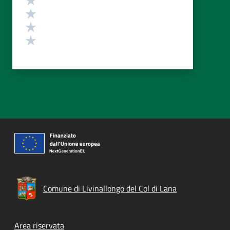
Valuta 3 stelle su 5
Valuta 2 stelle su 5
Valuta 1 stelle su 5
Comune di Livinallongo del Col di Lana
Footer menu
Area riservata