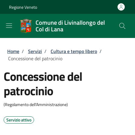
Salta al contenuto principale
Skip to footer content
Regione Veneto
Comune di Livinallongo del
Col di Lana
Briciole di pane
Home
/
Servizi
/
Cultura e tempo libero
/
Concessione del patrocinio
Concessione del
patrocinio
(Regolamento dell'Amministrazione)
Servizio attivo