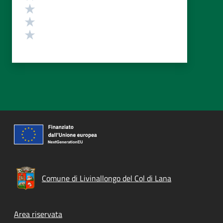
Valuta 3 stelle su 5
Valuta 2 stelle su 5
Valuta 1 stelle su 5
Comune di Livinallongo del Col di Lana
Footer menu
Area riservata