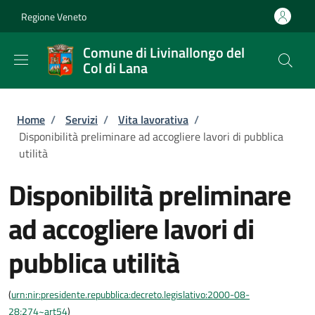
Salta al contenuto principale
Skip to footer content
Regione Veneto
Comune di Livinallongo del
Col di Lana
Briciole di pane
Home
/
Servizi
/
Vita lavorativa
/
Disponibilità preliminare ad accogliere lavori di pubblica
utilità
Disponibilità preliminare
ad accogliere lavori di
pubblica utilità
(
urn:nir:presidente.repubblica:decreto.legislativo:2000-08-
28;274~art54
)