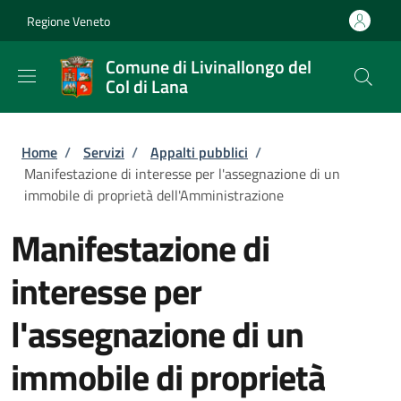
Salta al contenuto principale
Skip to footer content
Regione Veneto
Comune di Livinallongo del
Col di Lana
Briciole di pane
Home
/
Servizi
/
Appalti pubblici
/
Manifestazione di interesse per l'assegnazione di un
immobile di proprietà dell'Amministrazione
Manifestazione di
interesse per
l'assegnazione di un
immobile di proprietà