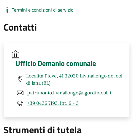
Termini e condizioni di servizio
Contatti
Ufficio Demanio comunale
Località Pieve, 41 32020 Livinallongo del col
di lana (BL)
patrimonio.livinallongo@agordino.bl.it
+39 0436 7193, int. 6 - 3
Strumenti di tutela