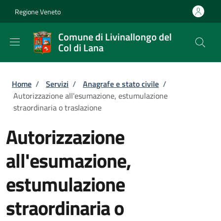
Salta al contenuto principale
Skip to footer content
Regione Veneto
Comune di Livinallongo del
Col di Lana
Briciole di pane
Home
/
Servizi
/
Anagrafe e stato civile
/
Autorizzazione all'esumazione, estumulazione
straordinaria o traslazione
Autorizzazione
all'esumazione,
estumulazione
straordinaria o