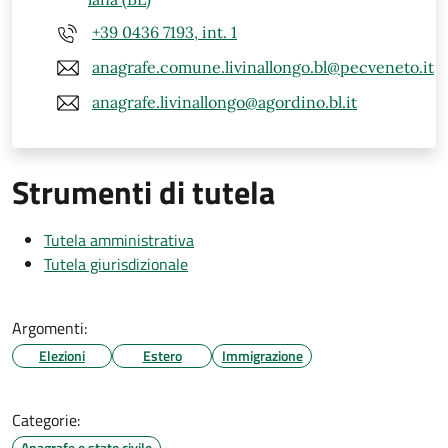
+39 0436 7193, int. 1
anagrafe.comune.livinallongo.bl@pecveneto.it
anagrafe.livinallongo@agordino.bl.it
Strumenti di tutela
Tutela amministrativa
Tutela giurisdizionale
Argomenti:
Elezioni
Estero
Immigrazione
Categorie:
Anagrafe e stato civile