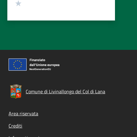
Valuta 1 stelle su 5
Comune di Livinallongo del Col di Lana
Footer menu
Area riservata
Crediti