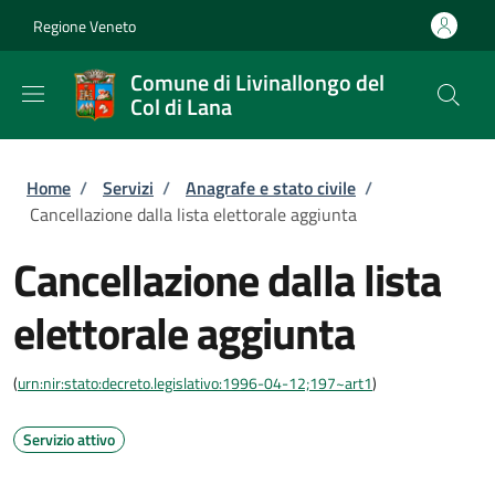
Salta al contenuto principale
Skip to footer content
Regione Veneto
Comune di Livinallongo del
Col di Lana
Briciole di pane
Home
/
Servizi
/
Anagrafe e stato civile
/
Cancellazione dalla lista elettorale aggiunta
Cancellazione dalla lista
elettorale aggiunta
(
urn:nir:stato:decreto.legislativo:1996-04-12;197~art1
)
Servizio attivo