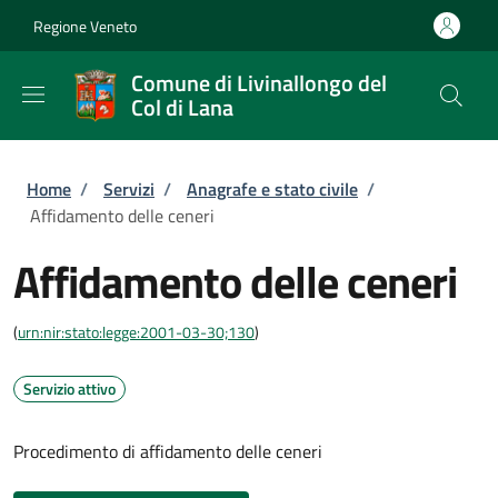
Salta al contenuto principale
Skip to footer content
Regione Veneto
Comune di Livinallongo del
Col di Lana
Briciole di pane
Home
/
Servizi
/
Anagrafe e stato civile
/
Affidamento delle ceneri
Affidamento delle ceneri
(
urn:nir:stato:legge:2001-03-30;130
)
Servizio attivo
Procedimento di affidamento delle ceneri