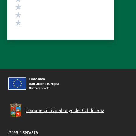
Valuta 3 stelle su 5
Valuta 2 stelle su 5
Valuta 1 stelle su 5
Comune di Livinallongo del Col di Lana
Footer menu
Area riservata