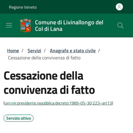
Salta al contenuto principale
Skip to footer content
Regione Veneto
Comune di Livinallongo del
Col di Lana
Briciole di pane
Home
/
Servizi
/
Anagrafe e stato civile
/
Cessazione della convivenza di fatto
Cessazione della
convivenza di fatto
(
urn:nir:presidente.repubblica:decreto:1989-05-30;223~art13
)
Servizio attivo