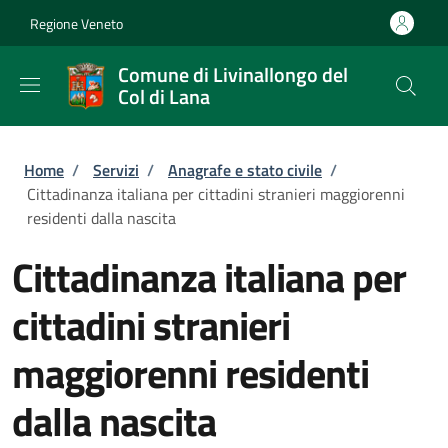
Salta al contenuto principale
Skip to footer content
Regione Veneto
Comune di Livinallongo del
Col di Lana
Briciole di pane
Home
/
Servizi
/
Anagrafe e stato civile
/
Cittadinanza italiana per cittadini stranieri maggiorenni
residenti dalla nascita
Cittadinanza italiana per
cittadini stranieri
maggiorenni residenti
dalla nascita