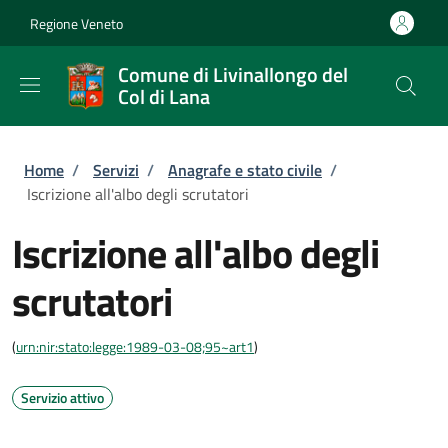
Salta al contenuto principale
Skip to footer content
Regione Veneto
Comune di Livinallongo del
Col di Lana
Briciole di pane
Home
/
Servizi
/
Anagrafe e stato civile
/
Iscrizione all'albo degli scrutatori
Iscrizione all'albo degli
scrutatori
(
urn:nir:stato:legge:1989-03-08;95~art1
)
Servizio attivo