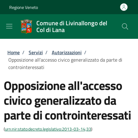
Salta al contenuto principale
Skip to footer content
Regione Veneto
Comune di Livinallongo del
Col di Lana
Briciole di pane
Home
/
Servizi
/
Autorizzazioni
/
Opposizione all'accesso civico generalizzato da parte di
controinteressati
Opposizione all'accesso
civico generalizzato da
parte di controinteressati
(
urn:nir:stato:decreto.legislativo:2013-03-14;33
)