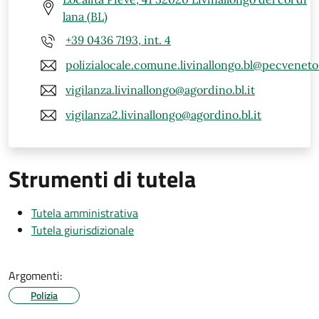
lana (BL)
+39 0436 7193, int. 4
polizialocale.comune.livinallongo.bl@pecveneto.
vigilanza.livinallongo@agordino.bl.it
vigilanza2.livinallongo@agordino.bl.it
Strumenti di tutela
Tutela amministrativa
Tutela giurisdizionale
Argomenti:
Polizia