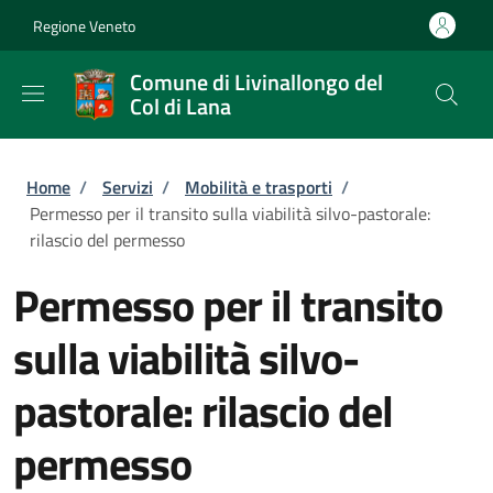
Salta al contenuto principale
Skip to footer content
Regione Veneto
Comune di Livinallongo del
Col di Lana
Briciole di pane
Home
/
Servizi
/
Mobilità e trasporti
/
Permesso per il transito sulla viabilità silvo-pastorale:
rilascio del permesso
Permesso per il transito
sulla viabilità silvo-
pastorale: rilascio del
permesso