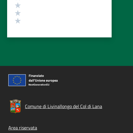
Valuta 3 stelle su 5
Valuta 2 stelle su 5
Valuta 1 stelle su 5
Comune di Livinallongo del Col di Lana
Footer menu
Area riservata