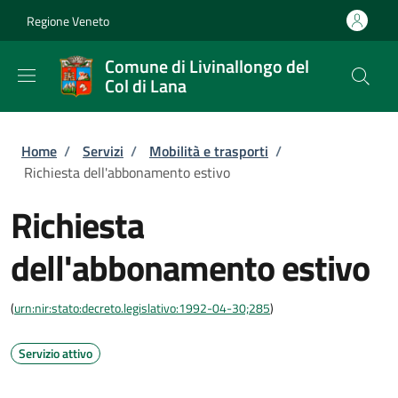
Salta al contenuto principale
Skip to footer content
Regione Veneto
Comune di Livinallongo del
Col di Lana
Briciole di pane
Home
/
Servizi
/
Mobilità e trasporti
/
Richiesta dell'abbonamento estivo
Richiesta
dell'abbonamento estivo
(
urn:nir:stato:decreto.legislativo:1992-04-30;285
)
Servizio attivo