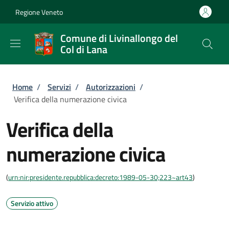
Salta al contenuto principale
Skip to footer content
Regione Veneto
Comune di Livinallongo del
Col di Lana
Briciole di pane
Home
/
Servizi
/
Autorizzazioni
/
Verifica della numerazione civica
Verifica della
numerazione civica
(
urn:nir:presidente.repubblica:decreto:1989-05-30;223~art43
)
Servizio attivo