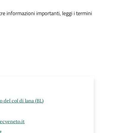
tre informazioni importanti, leggi i termini
 del col di lana (BL)
ecveneto.it
t