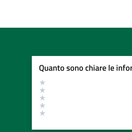
Quanto sono chiare le info
Valutazione
Valuta 5 stelle su 5
Valuta 4 stelle su 5
Valuta 3 stelle su 5
Valuta 2 stelle su 5
Valuta 1 stelle su 5