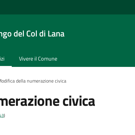
ngo del Col di Lana
izi
Vivere il Comune
odifica della numerazione civica
merazione civica
t43
)