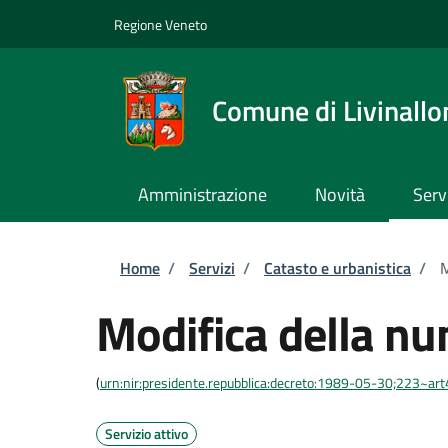
Salta al contenuto principale
Skip to footer content
Regione Veneto
Comune di Livinallo
Amministrazione
Novità
Serv
Briciole di pane
Home
/
Servizi
/
Catasto e urbanistica
/
M
Modifica della nu
(
urn:nir:presidente.repubblica:decreto:1989-05-30;223~ar
Servizio attivo