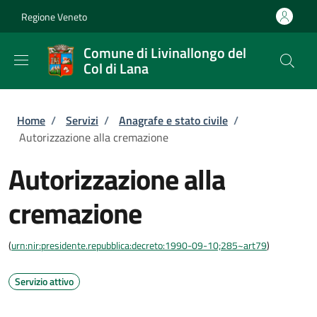
Salta al contenuto principale
Skip to footer content
Regione Veneto
Comune di Livinallongo del
Col di Lana
Briciole di pane
Home
/
Servizi
/
Anagrafe e stato civile
/
Autorizzazione alla cremazione
Autorizzazione alla
cremazione
(
urn:nir:presidente.repubblica:decreto:1990-09-10;285~art79
)
Servizio attivo