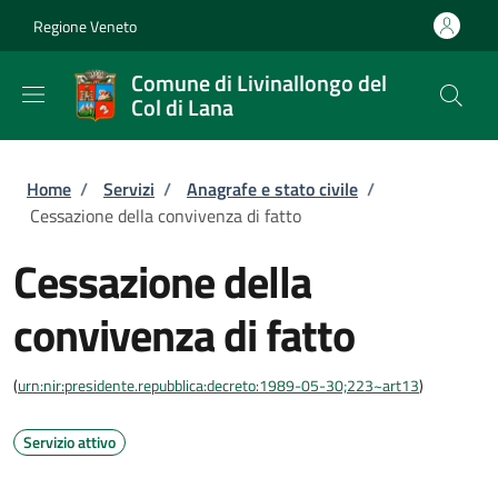
Salta al contenuto principale
Skip to footer content
Regione Veneto
Comune di Livinallongo del
Col di Lana
Briciole di pane
Home
/
Servizi
/
Anagrafe e stato civile
/
Cessazione della convivenza di fatto
Cessazione della
convivenza di fatto
(
urn:nir:presidente.repubblica:decreto:1989-05-30;223~art13
)
Servizio attivo