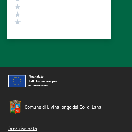
Valuta 3 stelle su 5
Valuta 2 stelle su 5
Valuta 1 stelle su 5
Comune di Livinallongo del Col di Lana
Footer menu
Area riservata