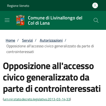
Salta al contenuto principale
Skip to footer content
Regione Veneto
Comune di Livinallongo del
Col di Lana
Briciole di pane
Home
/
Servizi
/
Autorizzazioni
/
Opposizione all'accesso civico generalizzato da parte di
controinteressati
Opposizione all'accesso
civico generalizzato da
parte di controinteressati
(
urn:nir:stato:decreto.legislativo:2013-03-14;33
)