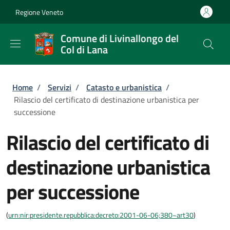
Salta al contenuto principale
Skip to footer content
Regione Veneto
Comune di Livinallongo del
Col di Lana
Briciole di pane
Home
/
Servizi
/
Catasto e urbanistica
/
Rilascio del certificato di destinazione urbanistica per
successione
Rilascio del certificato di
destinazione urbanistica
per successione
(
urn:nir:presidente.repubblica:decreto:2001-06-06;380~art30
)