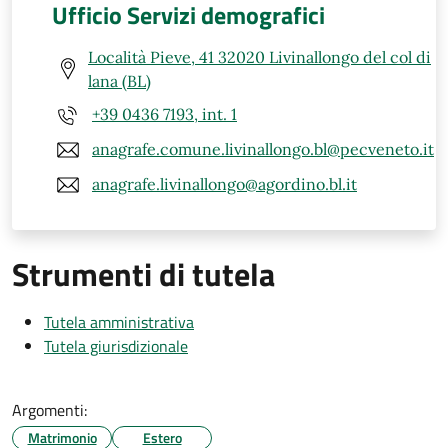
Ufficio Servizi demografici
Località Pieve, 41 32020 Livinallongo del col di
lana (BL)
+39 0436 7193, int. 1
anagrafe.comune.livinallongo.bl@pecveneto.it
anagrafe.livinallongo@agordino.bl.it
Strumenti di tutela
Tutela amministrativa
Tutela giurisdizionale
Argomenti:
Matrimonio
Estero