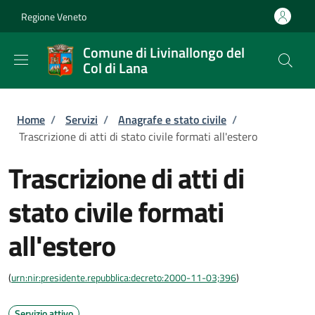
Salta al contenuto principale
Skip to footer content
Regione Veneto
Comune di Livinallongo del
Col di Lana
Briciole di pane
Home
/
Servizi
/
Anagrafe e stato civile
/
Trascrizione di atti di stato civile formati all'estero
Trascrizione di atti di
stato civile formati
all'estero
(
urn:nir:presidente.repubblica:decreto:2000-11-03;396
)
Servizio attivo