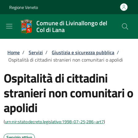
Salta al contenuto principale
Skip to footer content
Regione Veneto
Comune di Livinallongo del
Col di Lana
Briciole di pane
Home
/
Servizi
/
Giustizia e sicurezza pubblica
/
Ospitalità di cittadini stranieri non comunitari o apolidi
Ospitalità di cittadini
stranieri non comunitari o
apolidi
(
urn:nir:stato:decreto.legislativo:1998-07-25;286~art7
)
Servizio attivo