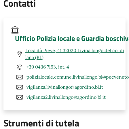
Contatti
Ufficio Polizia locale e Guardia boschi
Località Pieve, 41 32020 Livinallongo del col di
lana (BL)
+39 0436 7193, int. 4
polizialocale.comune.livinallongo.bl@pecveneto.
vigilanza.livinallongo@agordino.bl.it
vigilanza2.livinallongo@agordino.bl.it
Strumenti di tutela