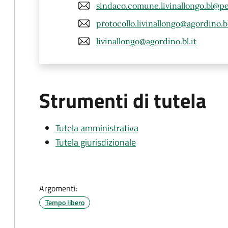
sindaco.comune.livinallongo.bl@pe
protocollo.livinallongo@agordino.bl
livinallongo@agordino.bl.it
Strumenti di tutela
Tutela amministrativa
Tutela giurisdizionale
Argomenti:
Tempo libero