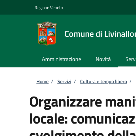
Salta al contenuto principale
Skip to footer content
Regione Veneto
Comune di Livinallo
Amministrazione
Novità
Serv
Briciole di pane
Home
/
Servizi
/
Cultura e tempo libero
/
Organizzare manif
locale: comunicaz
svolgimento dell