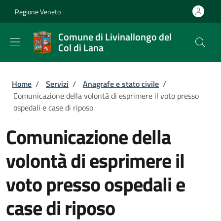
Salta al contenuto principale
Skip to footer content
Regione Veneto
Comune di Livinallongo del
Col di Lana
Briciole di pane
Home
/
Servizi
/
Anagrafe e stato civile
/
Comunicazione della volontà di esprimere il voto presso
ospedali e case di riposo
Comunicazione della
volontà di esprimere il
voto presso ospedali e
case di riposo