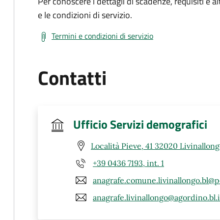
Per conoscere i dettagli di scadenze, requisiti e al
e le condizioni di servizio.
Termini e condizioni di servizio
Contatti
Ufficio Servizi demografici
Località Pieve, 41 32020 Livinallongo
+39 0436 7193, int. 1
anagrafe.comune.livinallongo.bl@p
anagrafe.livinallongo@agordino.bl.i