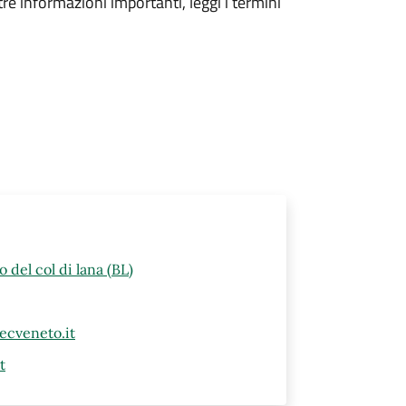
tre informazioni importanti, leggi i termini
 del col di lana (BL)
ecveneto.it
t