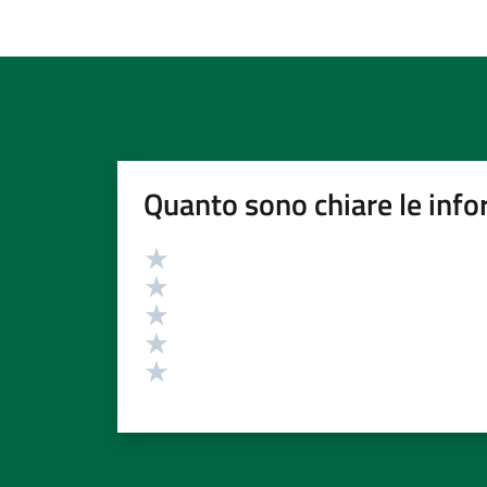
Quanto sono chiare le info
Valutazione
Valuta 5 stelle su 5
Valuta 4 stelle su 5
Valuta 3 stelle su 5
Valuta 2 stelle su 5
Valuta 1 stelle su 5