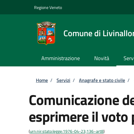
Salta al contenuto principale
Skip to footer content
Regione Veneto
Comune di Livinallo
Amministrazione
Novità
Serv
Briciole di pane
Home
/
Servizi
/
Anagrafe e stato civile
/
Comunicazione del
esprimere il voto 
(
urn:nir:stato:legge:1976-04-23;136~art8
)