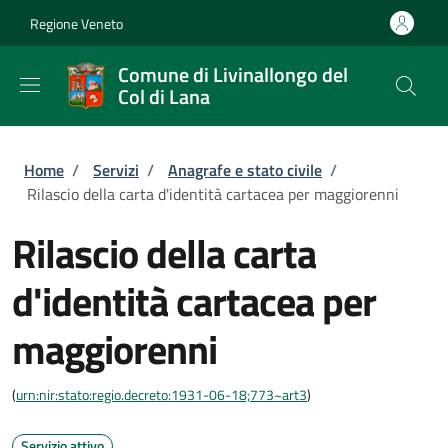
Salta al contenuto principale
Skip to footer content
Regione Veneto
Comune di Livinallongo del
Col di Lana
Briciole di pane
Home
/
Servizi
/
Anagrafe e stato civile
/
Rilascio della carta d'identità cartacea per maggiorenni
Rilascio della carta
d'identità cartacea per
maggiorenni
(
urn:nir:stato:regio.decreto:1931-06-18;773~art3
)
Servizio attivo