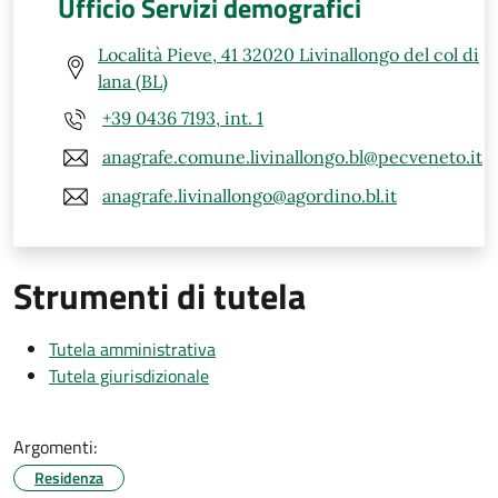
Ufficio Servizi demografici
Località Pieve, 41 32020 Livinallongo del col di
lana (BL)
+39 0436 7193, int. 1
anagrafe.comune.livinallongo.bl@pecveneto.it
anagrafe.livinallongo@agordino.bl.it
Strumenti di tutela
Tutela amministrativa
Tutela giurisdizionale
Argomenti:
Residenza