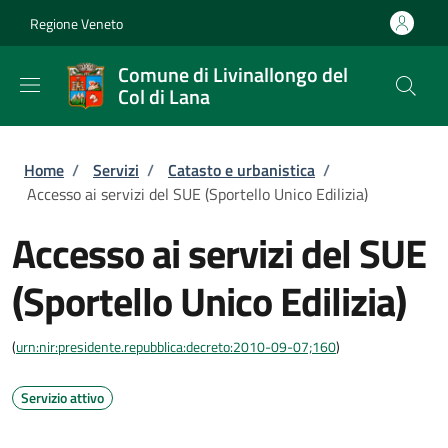
Salta al contenuto principale
Skip to footer content
Regione Veneto
Comune di Livinallongo del
Col di Lana
Briciole di pane
Home
/
Servizi
/
Catasto e urbanistica
/
Accesso ai servizi del SUE (Sportello Unico Edilizia)
Accesso ai servizi del SUE
(Sportello Unico Edilizia)
(
urn:nir:presidente.repubblica:decreto:2010-09-07;160
)
Servizio attivo