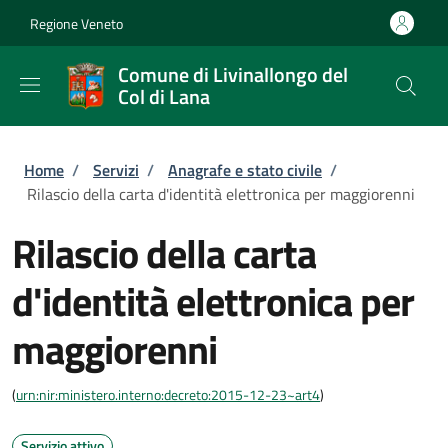
Salta al contenuto principale
Skip to footer content
Regione Veneto
Comune di Livinallongo del
Col di Lana
Briciole di pane
Home
/
Servizi
/
Anagrafe e stato civile
/
Rilascio della carta d'identità elettronica per maggiorenni
Rilascio della carta
d'identità elettronica per
maggiorenni
(
urn:nir:ministero.interno:decreto:2015-12-23~art4
)
Servizio attivo