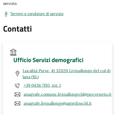
servizio.
Termini e condizioni di servizio
Contatti
Ufficio Servizi demografici
Località Pieve, 41 32020 Livinallongo del col di
lana (BL)
+39 0436 7193, int. 1
anagrafe.comune.livinallongo.bl@pecveneto.it
anagrafe.livinallongo@agordino.bl.it