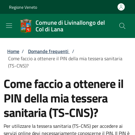
Salta al contenuto principale
Skip to footer content
Regione Veneto
Comune di Livinallongo del
Col di Lana
Briciole di pane
Home
/
Domande frequenti
/
Come faccio a ottenere il PIN della mia tessera sanitaria
(TS-CNS)?
Come faccio a ottenere il
PIN della mia tessera
sanitaria (TS-CNS)?
Per utilizzare la tessera sanitaria (TS-CNS) per accedere ai
servizi online devi necessariamente conoscerne il PIN. Il PIN è