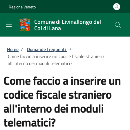
Salta al contenuto principale
Skip to footer content
Regione Veneto
Comune di Livinallongo del
Col di Lana
Briciole di pane
Home
/
Domande frequenti
/
Come faccio a inserire un codice fiscale straniero
all'interno dei moduli telematici?
Come faccio a inserire un
codice fiscale straniero
all'interno dei moduli
telematici?