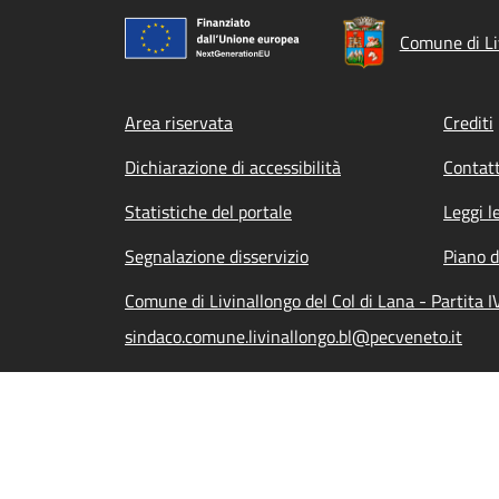
Comune di Liv
Footer menu
Area riservata
Crediti
Dichiarazione di accessibilità
Contatt
Statistiche del portale
Leggi l
Segnalazione disservizio
Piano d
Comune di Livinallongo del Col di Lana - Partita
sindaco.comune.livinallongo.bl@pecveneto.it