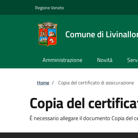
Salta al contenuto principale
Skip to footer content
Regione Veneto
Comune di Livinallo
Amministrazione
Novità
Serv
Briciole di pane
Home
/
Copia del certificato di assicurazione
Copia del certific
È necessario allegare il documento Copia del cer