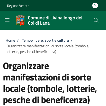
Salta al contenuto principale
Skip to footer content
Regione Veneto
Comune di Livinallongo del
Col di Lana
Briciole di pane
Home
/
Tempo libero, sport e cultura
/
Organizzare manifestazioni di sorte locale (tombole,
lotterie, pesche di beneficenza)
Organizzare
manifestazioni di sorte
locale (tombole, lotterie,
pesche di beneficenza)